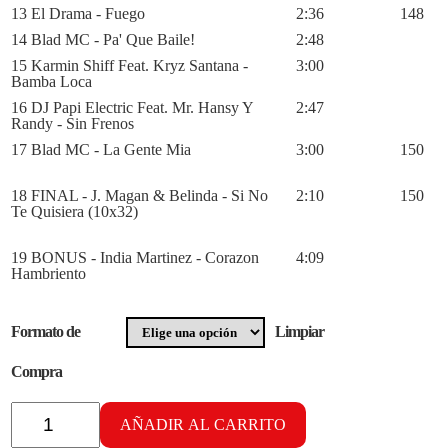
13 El Drama - Fuego
2:36
148
14 Blad MC - Pa' Que Baile!
2:48
15 Karmin Shiff Feat. Kryz Santana -
3:00
Bamba Loca
16 DJ Papi Electric Feat. Mr. Hansy Y
2:47
Randy - Sin Frenos
17 Blad MC - La Gente Mia
3:00
150
18 FINAL - J. Magan & Belinda - Si No
2:10
150
Te Quisiera (10x32)
19 BONUS - India Martinez - Corazon
4:09
Hambriento
Formato de
Limpiar
Compra
Radikal
Tribal
AÑADIR AL CARRITO
vol.