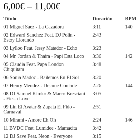
6,00
€
–
11,00
€
Título
Duración
BPM
01 Miguel Saez - La Cazadora
3:11
140
02 Edward Sanchez Feat. DJ Polin -
2:43
Estoy Llorando
03 Lylloo Feat. Jessy Matador - Echo
3:23
04 Mr. Jordan & Thaira - Papi Esta Loco
3:36
142
05 Claudia Feat. Papa London -
3:48
Chiquitam
06 Sonia Madoc - Bailemos En El Sol
3:20
07 Henry Mendez - Dejame Contarte
2:26
144
08 DJ Samuel Kimko & Marco Bresciani
3:05
- Fiesta Love
09 Lin El Avatar & Zapata El Fido -
2:51
Carnaval
10 Mirami - Amore Eh Oh
2:24
146
11 BVDC Feat. Lumidee - Mamacita
3:42
12 DJ Save Feat. Neon - Everyone
3:15