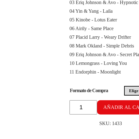
03 Eriq Johnson & Avo - Hypnotic
04 Yin & Yang - Laila
05 Kinobe - Lotus Eater
06 Airily - Same Place
07 Placid Larry - Weary Drifter
08 Mark Okland - Simple Debris
09 Eriq Johnson & Avo - Secret Pl
10 Lemongrass - Loving You
11 Endorphin - Moonlight
Formato de Compra
Pilates
AÑADIR AL C
vol.
7
cantidad
SKU:
1433