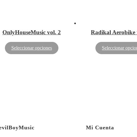
OnlyHouseMusic vol. 2
Radikal Aerobike 
Seleccionar opciones
Seleccionar opcio
evilBoyMusic
Mi Cuenta