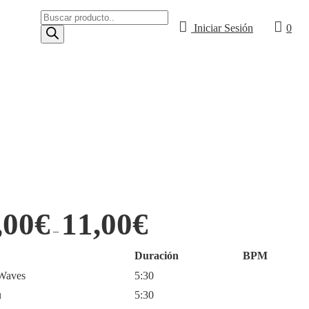
Búsqueda
de
Iniciar Sesión
0
productos
,00
€
11,00
€
–
Duración
BPM
 Waves
5:30
u
5:30