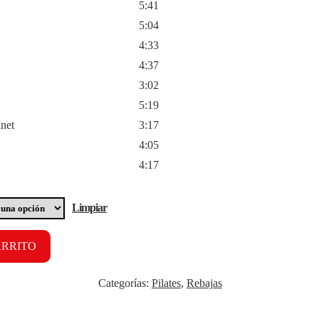
5:41
5:04
4:33
4:37
3:02
5:19
anet
3:17
4:05
4:17
Limpiar
ARRITO
Categorías:
Pilates
,
Rebajas