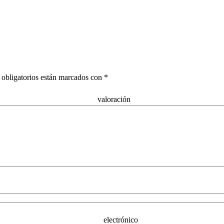
obligatorios están marcados con
*
alor
omb
o elect