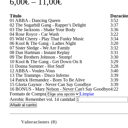
6,00
€
–
11,00
€
Título
Duració
01 ABBA - Dancing Queen
3:52
02 The Sugarhill Gang - Rapper’s Delight
3:37
03 The Jacksons - Shake Your Body
3:36
04 Rose Royce - Car Wash
3:22
05 Wild Cherry - Play That Funky Music
3:34
06 Kool & The Gang - Ladies Night
3:20
07 Sister Sledge - We Are Family
3:32
08 Dan Hartman - Instant Replay
3:31
09 The Brothers Johnson - Stomp!
3:30
10 Kool & The Gang - Get Down On It
3:29
11 Donna Summer - Hot Stuff
3:28
12 ABBA - Voulez-Vous
3:40
13 The Trammps - Disco Inferno
3:39
14 Patrick Hernandez - Born To Be Alive
3:39
15 Gloria Gaynor - Never Can Say Goodbye
3:39
16 BONUS - Mary Nelson - Never Can't Say Goodbye
4:22
Formato de Compra
Limpiar
Aerobic Remember vol. 14 cantidad
Añadir al carrito
Valoraciones (0)