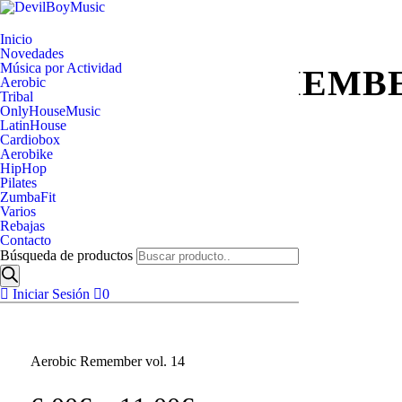
Inicio
Novedades
Música por Actividad
AEROBIC REMEMBER
Aerobic
Tribal
OnlyHouseMusic
LatinHouse
Cardiobox
Aerobike
HipHop
Pilates
ZumbaFit
Varios
Escucha un extracto
Rebajas
Contacto
Búsqueda de productos
Iniciar Sesión
0
Aerobic Remember vol. 14